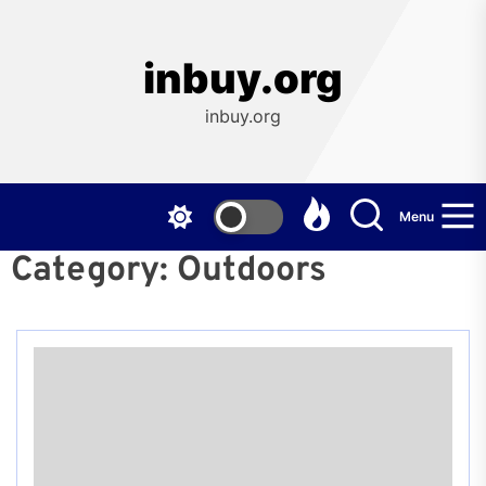
Skip
to
the
inbuy.org
content
inbuy.org
Menu
Category:
Outdoors