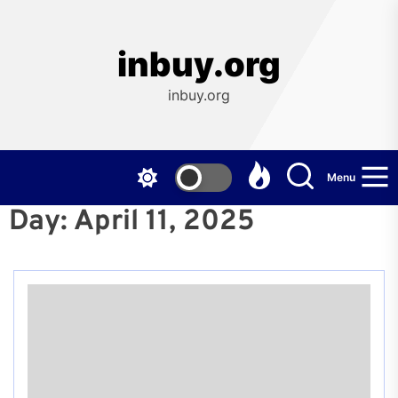
Skip
to
the
inbuy.org
content
inbuy.org
Menu
Day:
April 11, 2025